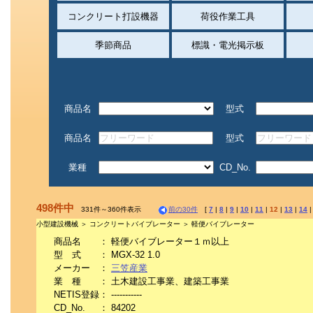
コンクリート打設機器
荷役作業工具
季節商品
標識・電光掲示板
商品名
型式
商品名
型式
業種
CD_No.
498件中
331件～360件表示
前の30件
[
7
|
8
|
9
|
10
|
11
|
12
|
13
|
14
小型建設機械 ＞ コンクリートバイブレーター ＞ 軽便バイブレーター
商品名
：
軽便バイブレーター１ｍ以上
型 式
：
MGX-32 1.0
メーカー
：
三笠産業
業 種
：
土木建設工事業、建築工事業
NETIS登録
：
-----------
CD_No.
：
84202