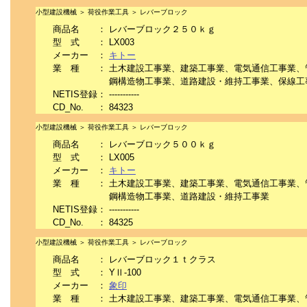
小型建設機械 ＞ 荷役作業工具 ＞ レバーブロック
商品名
：
レバーブロック２５０ｋｇ
型 式
：
LX003
メーカー
：
キトー
業 種
：
土木建設工事業、建築工事業、電気通信工事業、
鋼構造物工事業、道路建設・維持工事業、保線工
NETIS登録
：
-----------
CD_No.
：
84323
小型建設機械 ＞ 荷役作業工具 ＞ レバーブロック
商品名
：
レバーブロック５００ｋｇ
型 式
：
LX005
メーカー
：
キトー
業 種
：
土木建設工事業、建築工事業、電気通信工事業、
鋼構造物工事業、道路建設・維持工事業
NETIS登録
：
-----------
CD_No.
：
84325
小型建設機械 ＞ 荷役作業工具 ＞ レバーブロック
商品名
：
レバーブロック１ｔクラス
型 式
：
YⅡ-100
メーカー
：
象印
業 種
：
土木建設工事業、建築工事業、電気通信工事業、