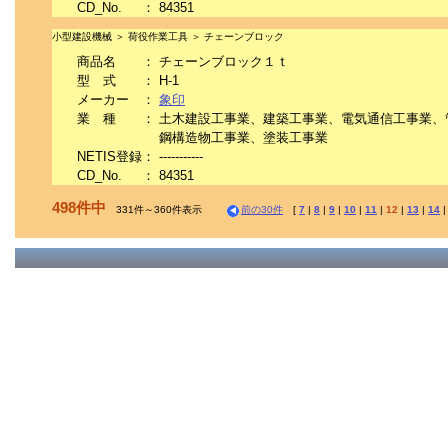
CD_No.
：
84351
小型建設機械 ＞ 荷役作業工具 ＞ チェーンブロック
商品名
：
チェーンブロック１ｔ
型 式
：
H-1
メーカー
：
象印
業 種
：
土木建設工事業、建築工事業、電気通信工事業、
鋼構造物工事業、塗装工事業
NETIS登録
：
-----------
CD_No.
：
84351
498件中
331件～360件表示
前の30件
[
7
|
8
|
9
|
10
|
11
|
12
|
13
|
14