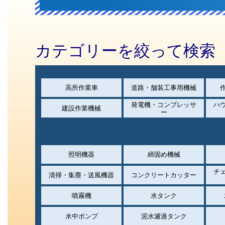
カテゴリーを絞って検索
高所作業車
道路・舗装工事用機械
発電機・コンプレッサ
ハ
建設作業機械
ー
照明機器
締固め機械
チ
清掃・集塵・送風機器
コンクリートカッター
噴霧機
水タンク
水中ポンプ
泥水濾過タンク