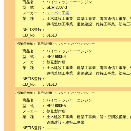
商品名
：
ハイウォッシャーエンジン
型 式
：
SER-2307-3
メーカー
：
スーパー工業
業 種
：
土木建設工事業、建築工事業、電気通信工事業、
鋼構造物工事業、道路建設・維持工事業、塗装工
NETIS登録
：
----------
CD_No.
：
81610
小型建設機械 ＞ 高圧洗浄機・リフター ＞ ハイウォッシャー
商品名
：
ハイウォッシャーエンジン
型 式
：
HPJ-680E4
メーカー
：
鶴見製作所
業 種
：
土木建設工事業、建築工事業、電気通信工事業、
鋼構造物工事業、道路建設・維持工事業、塗装工
NETIS登録
：
----------
CD_No.
：
81610
小型建設機械 ＞ 高圧洗浄機・リフター ＞ ハイウォッシャー
商品名
：
ハイウォッシャーエンジン
型 式
：
HPJ-680E5
メーカー
：
鶴見製作所
業 種
：
土木建設工事業、建築工事業、管・空調設備業、
道路建設・維持工事業
NETIS登録
：
-----------