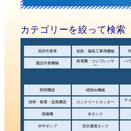
カテゴリーを絞って検索
高所作業車
道路・舗装工事用機械
発電機・コンプレッサ
ハ
建設作業機械
ー
照明機器
締固め機械
チ
清掃・集塵・送風機器
コンクリートカッター
噴霧機
水タンク
水中ポンプ
泥水濾過タンク