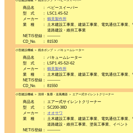
小型建設機械 ＞ 残水ポンプ ＞ ベビースィーパー
商品名
：
ベビースイーパー
型 式
：
LSC1.4S-52
メーカー
：
鶴見製作所
業 種
：
土木建設工事業、建築工事業、電気通信工事業、
道路建設・維持工事業
NETIS登録
：
-----------
CD_No.
：
81530
小型建設機械 ＞ 残水ポンプ ＞ バキュームレーター
商品名
：
バキュームレーター
型 式
：
LSP1.4S-52/-62
メーカー
：
鶴見製作所
業 種
：
土木建設工事業、建築工事業、電気通信工事業、
NETIS登録
：
-----------
CD_No.
：
81550
小型建設機械 ＞ 清掃・集塵・送風機器 ＞ エアー式サイレントクリーナー
商品名
：
エアー式サイレントクリーナー
型 式
：
SC200-38D
メーカー
：
オオサワ
業 種
：
土木建設工事業、建築工事業、電気通信工事業、
道路建設・維持工事業、塗装工事業、イベント
NETIS登録
：
-----------