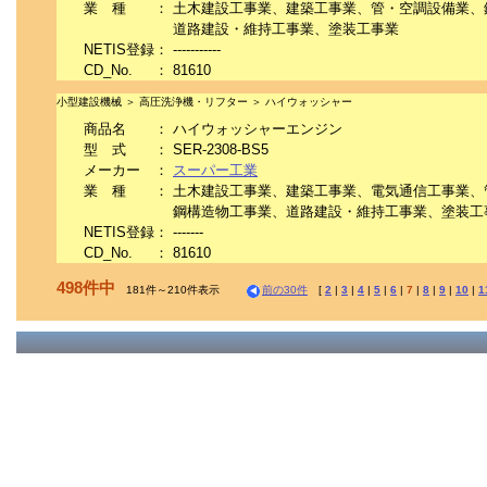
業 種
：
土木建設工事業、建築工事業、管・空調設備業、
道路建設・維持工事業、塗装工事業
NETIS登録
：
-----------
CD_No.
：
81610
小型建設機械 ＞ 高圧洗浄機・リフター ＞ ハイウォッシャー
商品名
：
ハイウォッシャーエンジン
型 式
：
SER-2308-BS5
メーカー
：
スーパー工業
業 種
：
土木建設工事業、建築工事業、電気通信工事業、
鋼構造物工事業、道路建設・維持工事業、塗装工
NETIS登録
：
-------
CD_No.
：
81610
498件中
181件～210件表示
前の30件
[
2
|
3
|
4
|
5
|
6
|
7
|
8
|
9
|
10
|
1