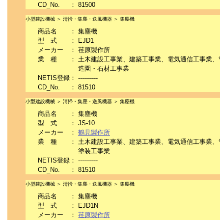
CD_No.
：
81500
小型建設機械 ＞ 清掃・集塵・送風機器 ＞ 集塵機
商品名
：
集塵機
型 式
：
EJD1
メーカー
：
荏原製作所
業 種
：
土木建設工事業、建築工事業、電気通信工事業、
造園・石材工事業
NETIS登録
：
----------
CD_No.
：
81510
小型建設機械 ＞ 清掃・集塵・送風機器 ＞ 集塵機
商品名
：
集塵機
型 式
：
JS-10
メーカー
：
鶴見製作所
業 種
：
土木建設工事業、建築工事業、電気通信工事業、
塗装工事業
NETIS登録
：
----------
CD_No.
：
81510
小型建設機械 ＞ 清掃・集塵・送風機器 ＞ 集塵機
商品名
：
集塵機
型 式
：
EJD1N
メーカー
：
荏原製作所