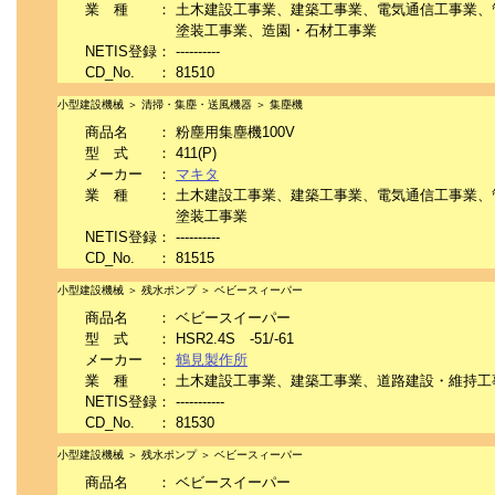
業 種
：
土木建設工事業、建築工事業、電気通信工事業、
塗装工事業、造園・石材工事業
NETIS登録
：
----------
CD_No.
：
81510
小型建設機械 ＞ 清掃・集塵・送風機器 ＞ 集塵機
商品名
：
粉塵用集塵機100V
型 式
：
411(P)
メーカー
：
マキタ
業 種
：
土木建設工事業、建築工事業、電気通信工事業、
塗装工事業
NETIS登録
：
----------
CD_No.
：
81515
小型建設機械 ＞ 残水ポンプ ＞ ベビースィーパー
商品名
：
ベビースイーパー
型 式
：
HSR2.4S -51/-61
メーカー
：
鶴見製作所
業 種
：
土木建設工事業、建築工事業、道路建設・維持工
NETIS登録
：
-----------
CD_No.
：
81530
小型建設機械 ＞ 残水ポンプ ＞ ベビースィーパー
商品名
：
ベビースイーパー